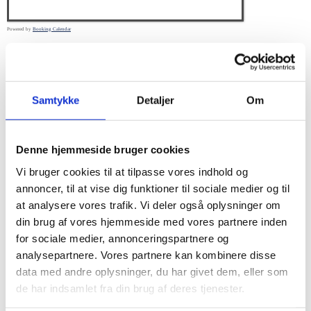
Powered by
Booking Calendar
-
Ledig
-
Booket
-
Delvist ledig
·
-
Delvist reserveret
Samtykke
Detaljer
Om
Denne hjemmeside bruger cookies
Tidsintervaller*
Vi bruger cookies til at tilpasse vores indhold og
annoncer, til at vise dig funktioner til sociale medier og til
at analysere vores trafik. Vi deler også oplysninger om
din brug af vores hjemmeside med vores partnere inden
Behandslingstype*
for sociale medier, annonceringspartnere og
analysepartnere. Vores partnere kan kombinere disse
data med andre oplysninger, du har givet dem, eller som
de har indsamlet fra din brug af deres tjenester.
Fornavn*