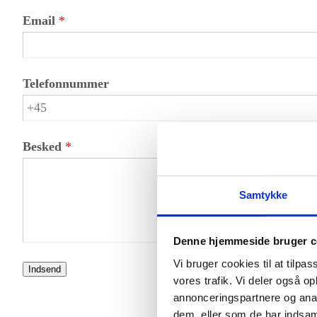
F
L
Email
*
i
a
r
s
s
t
t
Telefonnummer
Besked
*
Samtykke
Denne hjemmeside bruger c
Vi bruger cookies til at tilpas
Indsend
vores trafik. Vi deler også 
annonceringspartnere og anal
dem, eller som de har indsaml