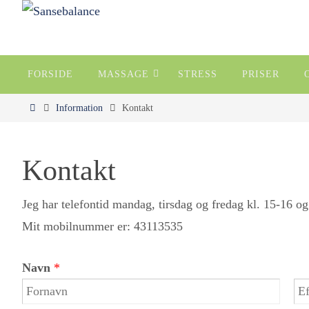
Skip
to
content
Skip
FORSIDE
MASSAGE
STRESS
PRISER
to
content
Home
Information
Kontakt
Kontakt
Jeg har telefontid mandag, tirsdag og fredag kl. 15-16 og
Mit mobilnummer er: 43113535
Navn
*