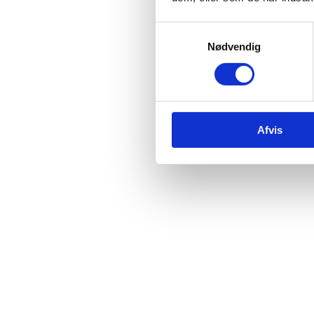
Samtykkevalg
Nødvendig
Afvis