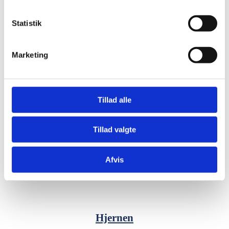
Statistik
Marketing
Det autonome nervesystem
Vores nervesystem er socialt, hvilket betyder, det kan reguleres i
sociale relationer. Der er hele tiden et samspil mellem vores
Tillad alle
nervesystem, kroppen og omgivelserne. Vi påvirkes dermed af
dem vi omgår og vi påvirker dem.
Tillad valgte
Afvis
Hjernen