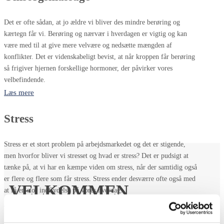
Det er ofte sådan, at jo ældre vi bliver des mindre berøring og
kærtegn får vi. Berøring og nærvær i hverdagen er vigtig og kan
være med til at give mere velvære og nedsætte mængden af
konflikter. Det er videnskabeligt bevist, at når kroppen får berøring
så frigiver hjernen forskellige hormoner, der påvirker vores
velbefindende.
Læs mere
Stress
Stress er et stort problem på arbejdsmarkedet og det er stigende,
men hvorfor bliver vi stresset og hvad er stress? Det er pudsigt at
tænke på, at vi har en kæmpe viden om stress, når der samtidig også
er flere og flere som får stress. Stress ender desværre ofte også med
VELKOMMEN
at få en stor indflydelse på vores hverdag.
Læs mere